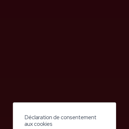
avons, à la Clinique Bernoise Montana, poursuivi cette
démarche l’année dernière, ce qui me réjouit et me rend
reconnaissante.
Merci donc à nos collaborateurs, qui intègrent et incarnent
cette vision dans leur travail quotidien. Merci à nos patients, qui
nous font confiance et s’ouvrent au changement qu’implique
leur séjour chez nous. Merci aux médecins prescripteurs, qui
apprécient notre offre et, par là même, notre travail. Merci à
tous nos partenaires pour leur précieuse collaboration.
Au nom du Conseil de fondation
Déclaration de consentement
aux cookies