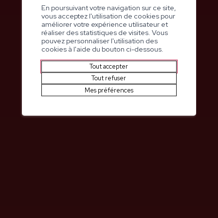
En poursuivant votre navigation sur ce site,
Manuela Gebert
vous acceptez l'utilisation de cookies pour
Présidente du Conseil de fondation
améliorer votre expérience utilisateur et
réaliser des statistiques de visites. Vous
pouvez personnaliser l'utilisation des
cookies à l'aide du bouton ci-dessous.
Tout accepter
Tout refuser
Mes préférences
Impasse Palace Bellevue 1
3963
Crans-Montana
+41 27 485 51 21
bm@bernerklinik.ch
bernerklinik.ch/fr
Linkedin
Facebook
Instagram
Youtube
Rapport de gestion