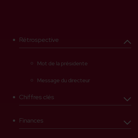
Rétrospective
Mot de la présidente
2025
Rétrospective
Notre Clinique entre hier et demain
Message du directeur
Chiffres clés
Finances
2025 en bref
La clinique en chiffres