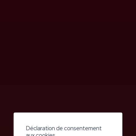
Président du collège médical
Dr. méd. André Zacharia
Directeur Exploitation
Mirko Coltro
Directrice des thérapies
Géraldine Culot
Directrice des soins
Caroline Beeckmans
Directrice des ressources humaines
Déclaration de consentement
Isabelle Gessler
aux cookies