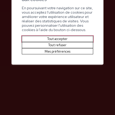
En poursuivant votre navigation sur ce site,
vous acceptez l'utilisation de cookies pour
améliorer votre expérience utilisateur et
réaliser des statistiques de visites. Vous
pouvez personnaliser l'utilisation des
cookies à l'aide du bouton ci-dessous.
Impasse Palace Bellevue 1
Tout accepter
3963
Crans-Montana
Tout refuser
+41 27 485 51 21
Mes préférences
bm@bernerklinik.ch
bernerklinik.ch/fr
Linkedin
Facebook
Instagram
Youtube
Rapport de gestion