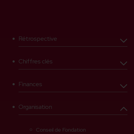
Rétrospective
Chiffres clés
Mot de la présidente
2025
Organisation
Conseil de Fondation
Message du directeur
Finances
2025 en bref
La clinique en chiffres
Organisation
Comptes de profits et pertes
Réadaptation
Bilan
Conseil de Fondation