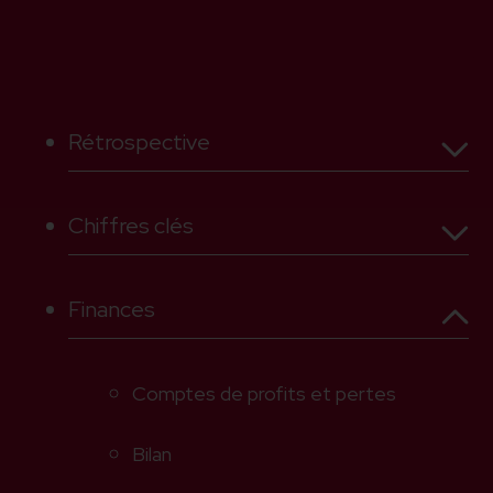
Rétrospective
Chiffres clés
Mot de la présidente
2025
Finances
Bilan
Message du directeur
Finances
2025 en bref
La clinique en chiffres
Comptes de profits et pertes
Réadaptation
2025
Organisation
Bilan
Conseil de Fondation