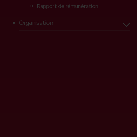
Rapport de rémunération
Organisation
Conseil de Fondation
2025
Finances
Direction de la clinique
Rapport de rémunération