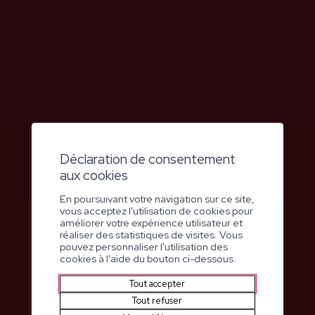
Déclaration de consentement
aux cookies
En poursuivant votre navigation sur ce site,
vous acceptez l'utilisation de cookies pour
améliorer votre expérience utilisateur et
réaliser des statistiques de visites. Vous
pouvez personnaliser l'utilisation des
cookies à l'aide du bouton ci-dessous.
Tout accepter
Impasse Palace Bellevue 1
Tout refuser
3963
Crans-Montana