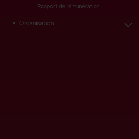
Rapport de rémunération
Organisation
Conseil de Fondation
2025
Finances
Direction de la clinique
Comptes de profits et
pertes