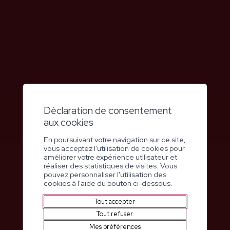
Déclaration de consentement
aux cookies
En poursuivant votre navigation sur ce site,
vous acceptez l'utilisation de cookies pour
améliorer votre expérience utilisateur et
réaliser des statistiques de visites. Vous
pouvez personnaliser l'utilisation des
cookies à l'aide du bouton ci-dessous.
Tout accepter
Tout refuser
Mes préférences