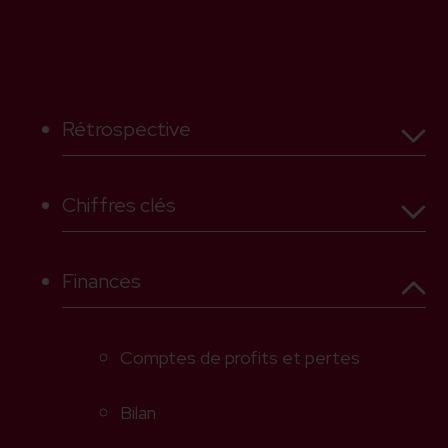
Rétrospective
Chiffres clés
Mot de la présidente
2025
Chiffres clés
Réadaptation
Message du directeur
Finances
2025 en bref
La clinique en chiffres
Comptes de profits et pertes
Réadaptation
2025
Finances
Bilan
Bilan